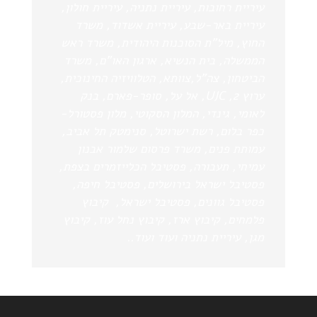
עיריית רחובות, עיריית נתניה, עיריית חולון,
עיריית באר-שבע, עיריית אשדוד, משרד
החוץ, מיל”ת הסוכנות היהודית, משרד ראש
הממשלה, בית הנשיא, ארגון האו”ם, משרד
הביטחון, צה”ל,צוותא, הטלוויזיה החינוכית,
ערוץ 2,
UJC
, אל על, סופר-פארם, בנק
לאומי, גינדי, המלון הסקוטי, מלון פסטורל-
כפר בלום, רשת ישרוטל, סנימטק תל אביב,
עמותת פנים, משרד פרסום שלמור אבנון
עמיחי, תעבורה, פסטיבל הכלייזמרים בצפת,
פסטיבל ישראל בירושלים, פסטיבל חיפה,
פסטיבל גוונים, פסטיבל ישראל, קיבוץ
פלמחים, קיבוץ ארז, קיבוץ נחל עוז, קיבוץ
מגן, עיריית נתניה ועוד ועוד..