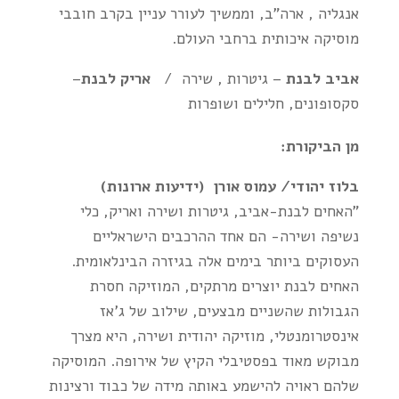
אנגליה , ארה"ב, וממשיך לעורר עניין בקרב חובבי
מוסיקה איכותית ברחבי העולם.
אביב לבנת
– גיטרות , שירה /
אריק לבנת
–
סקסופונים, חלילים ושופרות
מן הביקורת:
בלוז יהודי/ עמוס אורן (ידיעות ארונות)
"האחים לבנת-אביב, גיטרות ושירה ואריק, כלי
נשיפה ושירה- הם אחד ההרכבים הישראליים
העסוקים ביותר בימים אלה בגיזרה הבינלאומית.
האחים לבנת יוצרים מרתקים, המוזיקה חסרת
הגבולות שהשניים מבצעים, שילוב של ג'אז
אינסטרומנטלי, מוזיקה יהודית ושירה, היא מצרך
מבוקש מאוד בפסטיבלי הקיץ של אירופה. המוסיקה
שלהם ראויה להישמע באותה מידה של כבוד ורצינות