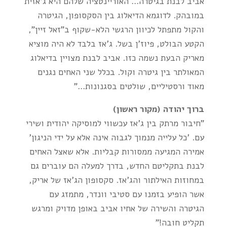
אביב לבנת בגיטרה… האוריינטציה שלהם היא ג'אזית
במובהק. לדוגמא הדיאלוג בין הסקסופון, הגיטרה
והקול מתפתל לכיוון הרגשי הלא-שקוף ב"זאל זיין",
הקטע הבולט, פיוז'ן בשל. ג'אז בלבד לא היה מוציא
מאריק הבעת נשמה כזו. אביב לבנת מצויין בדיאלוג
המאולתר בין גיטרה וקול. בכלל שני האחים נגנים
מאוד ורסטיליים, שולטים בסגנונות…"
ברוך יהודה (מקור ראשון)
"חיבור מרתק בין ג'אז עכשווי למוסיקה יהודית ושירי
עם. 'כל עלייה מנמוך לגבוה אינה אלא על ידי הניגון'
אמירה המגיעה ממסורות קבליות. אלא שאצל האחים
לבנת בתקליטם החדש, בדרך למעלה הם עוברים גם
במחוזות האילתור והג'אז. סקסופון הג'אז של אריק,
אשר הופיע בזמנו עם סטיבי וונדר, מתמזג עם
הגיטרה והשירה של אחיו אביב באופן מדויק ומרגש
תקליט חובה!"