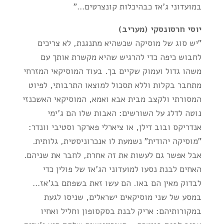
במועדוני ג'אז כבהיכלות קונצרטים…"
יוסי חרסונסקי (מעריב)
"יש סוג של מוסיקה שכשהיא מתנגנת, לא צריכים
לחבוש כיפה כדי להרגיש שהיא מקשרת אותך עם
משהו גדול ועמוק שקיים בך. בעוד המוסיקאי המזרחי
מתחבר בקלות וללא תסכול למוצאו התרבותי, לפיוט
המסורתי ולקצב מבית אבא ואמא, המוסיקאי האשכנזי
נוטה לדלג על השורשים: האבות שלו הם ג'ימי
אנדריקס ובוב דילן, או ציארלי פארקר וסטיבי וונדר:
"מוסיקה יהודית" נשמעת לו אנכרוניסטית, גלותית.
אבל אפשר גם לעשות את זה אחרת, לחבר את שניהם.
האחים לבנת נסעו למועדוני הג'אז של פולין כדי
לבדוק מאין הם באו. הם עשו זאת בשפתם בג'אז…
במסע של שני מוסיקאים ישראלים, שניסו לגעת
במקורותיהם: אריק לבנת בסקסופון וחליל ואחיו