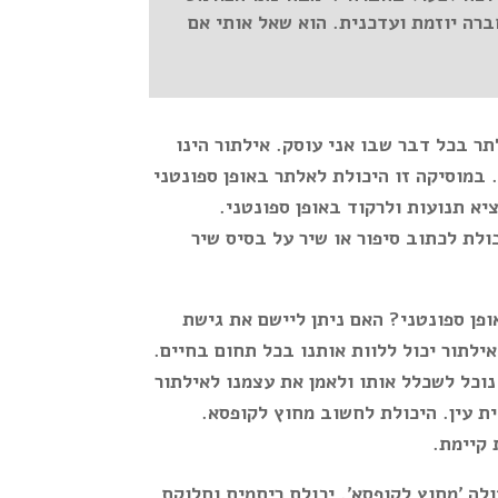
ברה יוזמת ועדכנית. הוא שאל אותי אם
לתר בכל דבר שבו אני עוסק. אילתור הינו
.
במוסיקה זו היכולת לאלתר באופן ספונטני
יא תנועות ולרקוד באופן ספונטני.
לת לכתוב סיפור או שיר על בסיס שיר
ופן ספונטני?
האם ניתן ליישם את גישת
אילתור
יכול ללוות אותנו בכל תחום בחיים.
 נוכל לשכלל אותו ולאמן את עצמנו לאילתור
ת עין. היכולת לחשוב מחוץ לקופסא.
 קיימת.
לה 'מחוץ לקופסא'. יכולת ריתמית וחלוקת