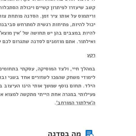
קשב שיעזרו לפיתרון קשיים ויכולת הסתכלו
וריתמוס על אותו ציר זמן. הסדנה פותחת צ
יכול להיות, פתיחות רגשית למתרחש סביבנו 
להיות במצבים בהן יש תחושה של 'אין מוצא'
ואילתור.
אתם מוזמנים לסדנה שתגרום לכם ל
רקע
במהלך חיי, ולצד המוסיקה, עסקתי בתחומים 
לימודי משחק שהפכו לשזורים אחד בשני ובאו
הילד.
תחום נוסף שמשך אותי הינו העיצוב במ
פעילותי במגרה אחת הייתי מתקשה למצוא את 
ה'אילתור המורחב'
.
מה בסדנה
