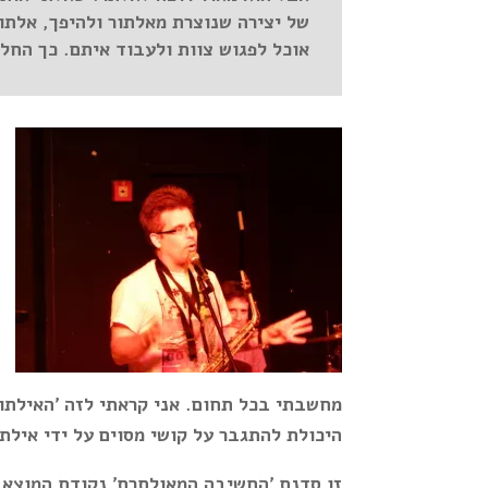
של יצירה שנוצרת מאלתור ולהיפך, אלתור
אוכל לפגוש צוות ולעבוד איתם. כך הח
מחשבתי בכל תחום. אני קראתי לזה
'האילתו
היכולת להתגבר על קושי מסוים על ידי אילתו
זו סדנת 'החשיבה המאולתרת' נקודת המוצא ש