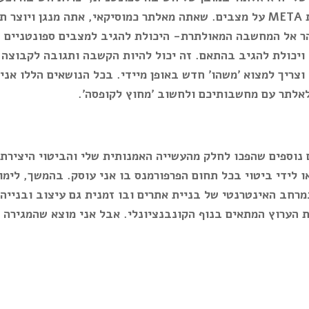
ת
META
על מצבים. שאתה מאלתר כמוסיקאי, אתה מנגן ויוצר תו
והר אל המחשבה המאולתרת- היכולת להגיב למצבים ספונטניים ה
ויכולת להגיב בהתאם. זה יכול להיות הקשבה ותגובה לקבוצה ת
 וצריך למצוא 'משהו' חדש באופן מיידי. בכל הנושאים הללו אנ
אלתר עם מחשבותיכם ולחשוב 'מחוץ לקופסה'.
נוספים שהפכו לחלק מהעשייה האמנותית שלי והביטוי היצירתי
 לידי ביטוי בכל תחום הפרפורמנס בו אני עוסק. בהמשך, לימו
רחב האינטרנטי של בניית אתרים ובו זמנית גם עיצוב ובנייה 
הערוץ המתאים בנוף הקונבנציונלי. אבל אני מוצא שהמגירה ש