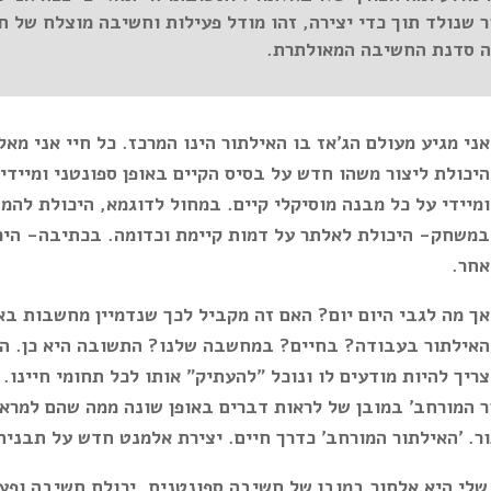
 שנולד תוך כדי יצירה, זהו מודל פעילות וחשיבה מוצלח של ח
לה סדנת החשיבה המאולתרת.
אני מגיע מעולם הג'אז בו האילתור הינו המרכז. כל חיי אני מא
היכולת ליצור משהו חדש על בסיס הקיים באופן ספונטני ומיידי
ומיידי על כל מבנה מוסיקלי קיים. במחול לדוגמא, היכולת להמצ
במשחק- היכולת לאלתר על דמות קיימת וכדומה. בכתיבה- היכו
אחר.
אך מה לגבי היום יום? האם זה מקביל לכך שנדמיין מחשבות בא
האילתור בעבודה? בחיים? במחשבה שלנו? התשובה היא כן. ה
צריך להיות מודעים לו ונוכל "להעתיק" אותו לכל תחומי חיינו.
ר המורחב' במובן של לראות דברים באופן שונה ממה שהם למראי
ר. 'האילתור המורחב' כדרך חיים.
יצירת אלמנט חדש על תבנית
לי היא אלתור במובן של חשיבה ספונטנית, יכולת חשיבה ופעו