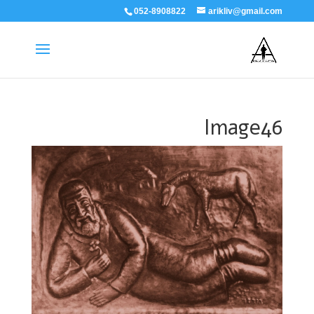
052-8908822
arikliv@gmail.com
Image46