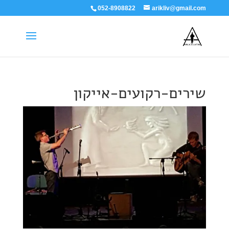
052-8908822
arikliv@gmail.com
שירים-רקועים-אייקון