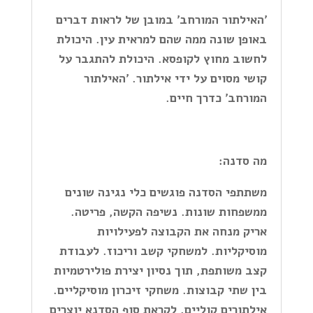
'האילתור המורחב' במובן של לראות דברים
באופן שונה ממה שהם למראית עין. היכולת
לחשוב מחוץ לקופסא. היכולת להתגבר על
קושי מסוים על ידי אילתור. 'האילתור
המורחב' כדרך חיים.
מה סדנה:
משתתפי הסדנה פוגשים כלי נגינה שונים
ממשפחות שונות. נשיפה הקשה, פריטה.
אריק מנחה את הקבוצה לפעילויות
מוסיקליות. למשחקי קשב וריכוז. לעבודת
קצב משותפת, תוך נסיון יצירת פולירטמיות
בין שתי קבוצות. משחקי זיכרון מוסיקליים.
אילתורים קוליים. לקראת סוף הסדנא יוצרים