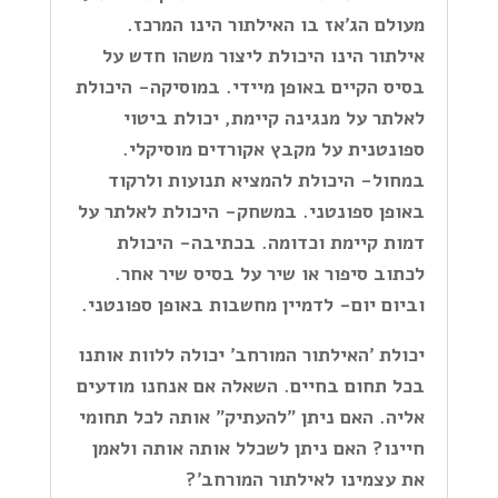
מעולם הג'אז בו האילתור הינו המרכז.
אילתור הינו היכולת ליצור משהו חדש על
בסיס הקיים באופן מיידי. במוסיקה- היכולת
לאלתר על מנגינה קיימת, יכולת ביטוי
ספונטנית על מקבץ אקורדים מוסיקלי.
במחול- היכולת להמציא תנועות ולרקוד
באופן ספונטני. במשחק- היכולת לאלתר על
דמות קיימת וכדומה. בכתיבה- היכולת
לכתוב סיפור או שיר על בסיס שיר אחר.
וביום יום- לדמיין מחשבות באופן ספונטני.
יכולת 'האילתור המורחב' יכולה ללוות אותנו
בכל תחום בחיים. השאלה אם אנחנו מודעים
אליה. האם ניתן "להעתיק" אותה לכל תחומי
חיינו? האם ניתן לשכלל אותה אותה ולאמן
את עצמינו לאילתור המורחב'?