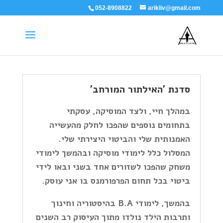
052-8908822
arikliv@gmail.com
סדנת 'האילתור המורחב'
במהלך חיי, ולצד המוסיקה, עסקתי
בתחומים נוספים שהפכו לחלק מהעשייה
האמנותית שלי והביטוי היצירתי שלי.
המסלול כלל לימודי מוסיקה ובהמשך לימודי
משחק שהפכו לשזורים אחד בשני ובאו לידי
ביטוי בכל תחום הפרפורמנס בו אני עוסק.
בהמשך, לימודי
B.A
בהיסטוריה וחינוך
ותרבות הילד
נולדו מתוך העיסוק רב השנים