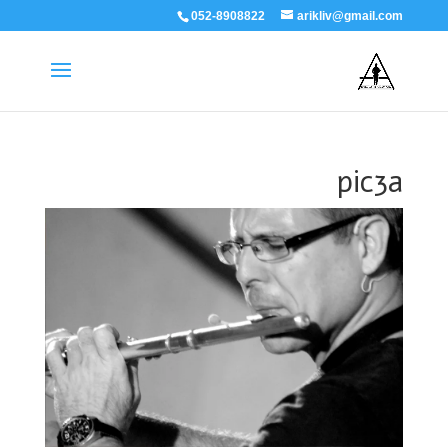
052-8908822
arikliv@gmail.com
pic3a