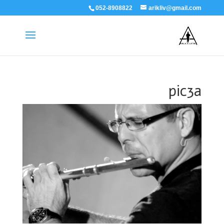
052-8908822
arikliv@gmail.com
pic3a