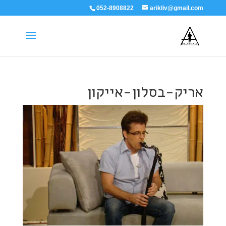
052-8908822
arikliv@gmail.com
אריק-בסלון-אייקון