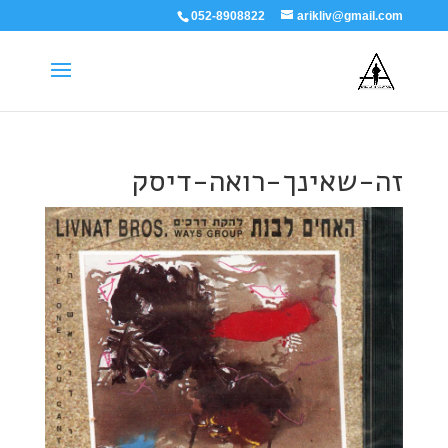
052-8908822
arikliv@gmail.com
זה-שאינך-רואה-דיסק