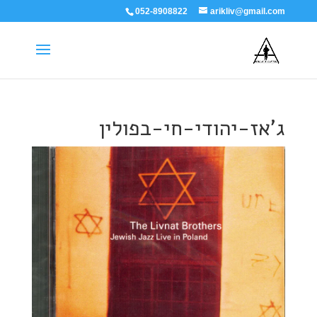
052-8908822
arikliv@gmail.com
ג'אז-יהודי-חי-בפולין