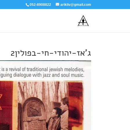
052-8908822
arikliv@gmail.com
ג'אז-יהודי-חי-בפולין2