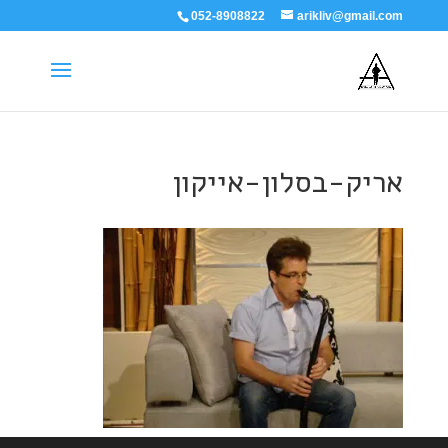
052-8908822
arikliv@gmail.com
אריק-בסלון-אייקון